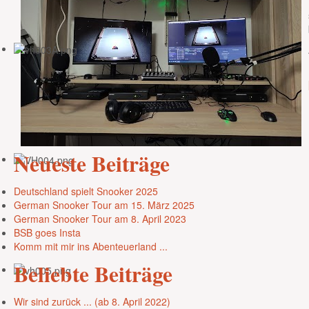
Neueste
Beiträge
Deutschland spielt Snooker 2025
German Snooker Tour am 15. März 2025
German Snooker Tour am 8. April 2023
BSB goes Insta
Komm mit mir ins Abenteuerland ...
Beliebte
Beiträge
Wir sind zurück ... (ab 8. April 2022)