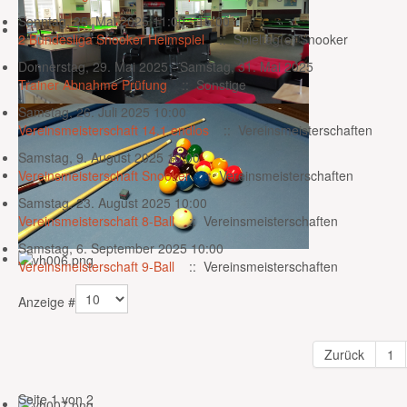
Sonntag, 25. Mai 2025 11:00 - 15:00
2 Bundesliga Snooker Heimspiel
:: Spieltag(e) Snooker
Donnerstag, 29. Mai 2025 - Samstag, 31. Mai 2025
Trainer Abnahme Prüfung
:: Sonstige
Samstag, 26. Juli 2025 10:00
Vereinsmeisterschaft 14.1 endlos
:: Vereinsmeisterschaften
Samstag, 9. August 2025 10:00
Vereinsmeisterschaft Snooker
:: Vereinsmeisterschaften
Samstag, 23. August 2025 10:00
Vereinsmeisterschaft 8-Ball
:: Vereinsmeisterschaften
Samstag, 6. September 2025 10:00
Vereinsmeisterschaft 9-Ball
:: Vereinsmeisterschaften
Limite der Paginierungsliste
Anzeige #
Zurück
1
Seite 1 von 2