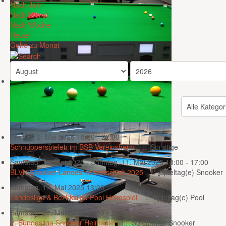
Nach Jahr
Nach Monat
Nach Woche
Heute
Gehe zu Monat
Eine Kategorie auswählen um die Liste zu filtern
Freitag, 2. Mai 2025 18:00 - 22:00
Schnupperspielen im BSB Vereinsheim
:: Sonstige
Samstag, 10. Mai 2025 - Sonntag, 11. Mai 2025 10:00 - 17:00
BLVN Snooker Landesmeisterschaft 2025
:: Spieltag(e) Snooker
Samstag, 17. Mai 2025 13:00
Landesliga & Bezirksliga Pool Heimspiel
:: Spieltag(e) Pool
Samstag, 24. Mai 2025 14:00 - 18:00
2. Bundesliga Snooker Heimspiel
:: Spieltag(e) Snooker