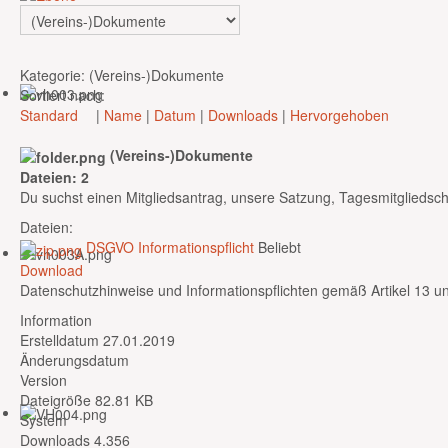
Kategorie: (Vereins-)Dokumente
Sortiert nach:
Standard
|
Name
|
Datum
|
Downloads
|
Hervorgehoben
(Vereins-)Dokumente
Dateien: 2
Du suchst einen Mitgliedsantrag, unsere Satzung, Tagesmitgliedsc
Dateien:
DSGVO Informationspflicht
Beliebt
Download
Datenschutzhinweise und Informationspflichten gemäß Artikel 13 
Information
Erstelldatum
27.01.2019
Änderungsdatum
Version
Dateigröße
82.81 KB
System
Downloads
4.356