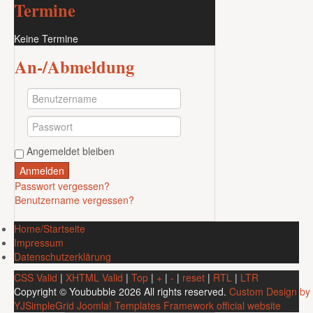
Termine
Keine Termine
An-/Abmeldung
Angemeldet bleiben
Anmelden
Passwort vergessen?
Benutzername vergessen?
Home/Startseite
Impressum
Datenschutzerklärung
CSS Valid
|
XHTML Valid
|
Top
|
+
|
-
|
reset
|
RTL
|
LTR
Copyright ©
Yoububble
2026 All rights reserved.
Custom Design by
YJSimpleGrid Joomla! Templates Framework official website