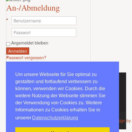
An-/Abmeldung
Angemeldet bleiben
Anmelden
Passwort vergessen?
Benutzername vergessen?
Um unsere Webseite für Sie optimal zu
Home/Startseite
gestalten und fortlaufend verbessern zu
können, verwenden wir Cookies. Durch die
Impressum
weitere Nutzung der Webseite stimmen Sie
Datenschutzerklärung
der Verwendung von Cookies zu. Weitere
Informationen zu Cookies erhalten Sie in
CSS Valid
|
XHTML Valid
|
Top
|
+
|
-
|
reset
|
RTL
|
LTR
unserer
Datenschutzerklärung
Copyright ©
Yoububble
2026 All rights reserved.
Custom Design by
YJSimpleGrid Joomla! Templates Framework official website