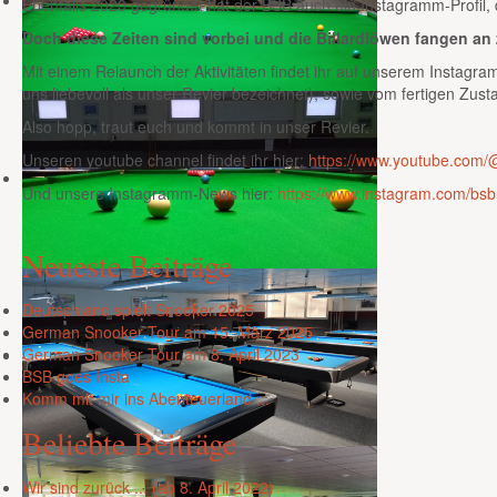
Ebenfalls 2020 gegründet hat der BSB auch ein Instagramm-Profil, 
Doch diese Zeiten sind vorbei und die Billardlöwen fangen an z
Mit einem Relaunch der Aktivitäten findet ihr auf unserem Instagr
uns liebevoll als unser Revier bezeichnet), sowie vom fertigen Zus
Also hopp, traut euch und kommt in unser Revier.
Unseren youtube channel findet ihr hier:
https://www.youtube.com/
Und unsere Instagramm-News hier:
https://www.instagram.com/bs
Neueste
Beiträge
Deutschland spielt Snooker 2025
German Snooker Tour am 15. März 2025
German Snooker Tour am 8. April 2023
BSB goes Insta
Komm mit mir ins Abenteuerland ...
Beliebte
Beiträge
Wir sind zurück ... (ab 8. April 2022)