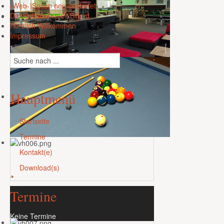
(Web-)Seiten neu gestartet
Deutschland spielt Billard
Herzlich Willkommen
Impressum
Hauptmenü
Startseite
Termine
Kontakt(e)
Download(s)
Termine
Keine Termine