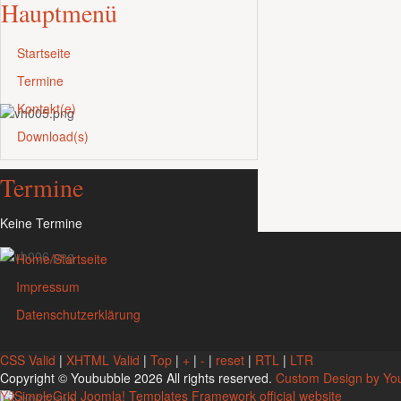
Hauptmenü
Startseite
Termine
Kontakt(e)
Download(s)
Termine
Keine Termine
Home/Startseite
Impressum
Datenschutzerklärung
CSS Valid
|
XHTML Valid
|
Top
|
+
|
-
|
reset
|
RTL
|
LTR
Copyright ©
Yoububble
2026 All rights reserved.
Custom Design by Yo
YJSimpleGrid Joomla! Templates Framework official website